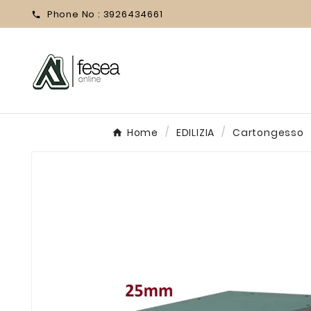
Phone No :
3926434661

Home
EDILIZIA
Cartongesso