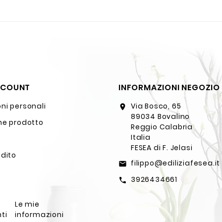
CCOUNT
INFORMAZIONI NEGOZIO
ni personali
Via Bosco, 65
location_on
89034 Bovalino
ne prodotto
Reggio Calabria
Italia
FESEA di F. Jelasi
edito
filippo@ediliziafesea.it
email
3926434661
call
Le mie
ti
informazioni