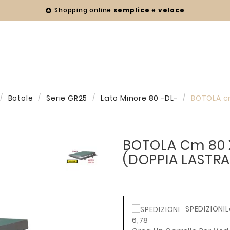
Shopping online
semplice
e
veloce

Botole
Serie GR25
Lato Minore 80 -DL-
BOTOLA cm
BOTOLA Cm 80 X
(DOPPIA LASTRA
SPEDIZIONI
L
6,78