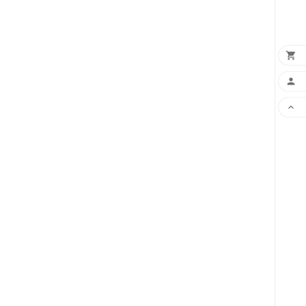


