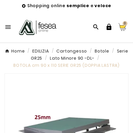
Shopping online
semplice
e
veloce

0



Home
EDILIZIA
Cartongesso
Botole
Serie
GR25
Lato Minore 90 -DL-
BOTOLA cm 90 x 110 SERIE GR25 (DOPPIA LASTRA)