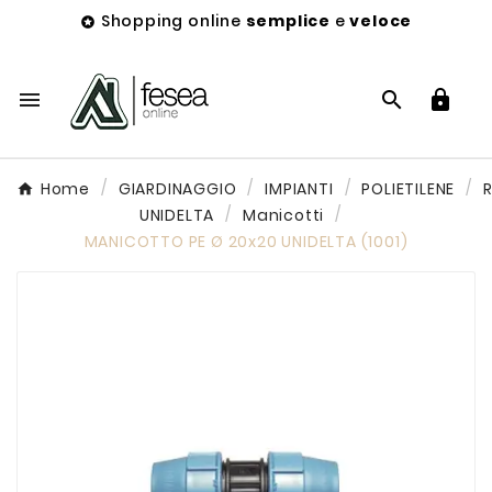
Shopping online
semplice
e
veloce




Home
GIARDINAGGIO
IMPIANTI
POLIETILENE
UNIDELTA
Manicotti
MANICOTTO PE Ø 20x20 UNIDELTA (1001)