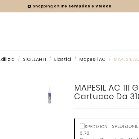
Shopping online
semplice
e
veloce

dilizia
SIGILLANTI
Elastici
Mapesil AC
MAPESIL AC
MAPESIL AC 111 
Cartucce Da 3
SPEDIZIONI
L
6,78