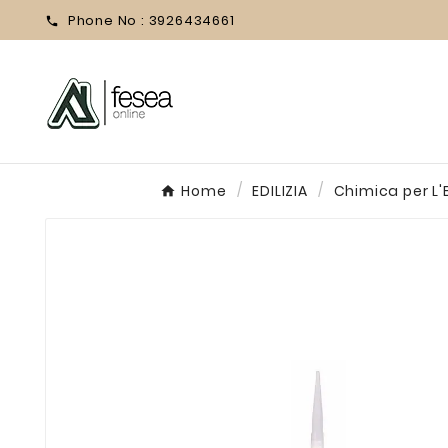
Phone No :
3926434661

Home
EDILIZIA
Chimica per L'E