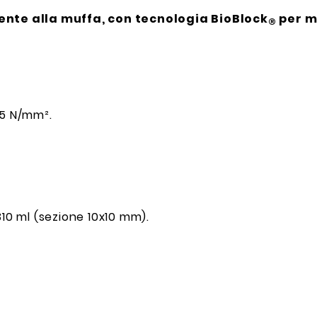
tente alla muffa, con tecnologia BioBlock
per m
®
35 N/mm².
310 ml (sezione 10x10 mm).