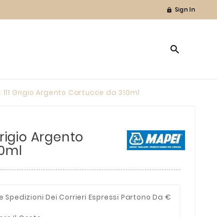
Sign In


 111 Grigio Argento Cartucce da 310ml
Grigio Argento
10ml
e Spedizioni Dei Corrieri Espressi Partono Da €