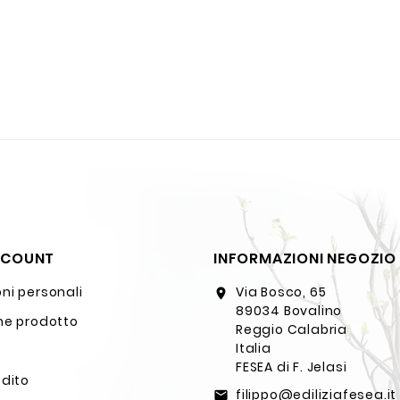
CCOUNT
INFORMAZIONI NEGOZIO
ni personali
Via Bosco, 65
location_on
89034 Bovalino
ne prodotto
Reggio Calabria
Italia
FESEA di F. Jelasi
edito
filippo@ediliziafesea.it
email