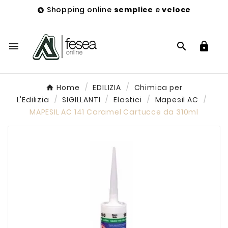
Shopping online
semplice
e
veloce




Home
EDILIZIA
Chimica per
L'Edilizia
SIGILLANTI
Elastici
Mapesil AC
MAPESIL AC 141 Caramel Cartucce da 310ml