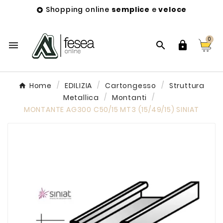
Shopping online
semplice
e
veloce

0



Home
EDILIZIA
Cartongesso
Struttura
Metallica
Montanti
MONTANTE AG300 C50/15 MT3 (15/49/15) SINIAT