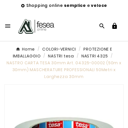
Shopping online
semplice
e
veloce




Home
COLORI-VERNICI
PROTEZIONE E
IMBALLAGGIO
NASTRI tesa
NASTRI 4325
NASTRO CARTA TESA 30mm Art. 04325-00002 (50m x
30mm) MASCHERATURE PROFESSIONALI 50Metri x
Larghezza 30mm