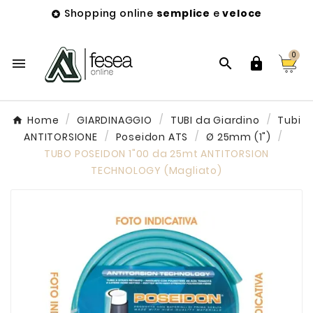
Shopping online
semplice
e
veloce

0



Home
GIARDINAGGIO
TUBI da Giardino
Tubi
ANTITORSIONE
Poseidon ATS
Ø 25mm (1")
TUBO POSEIDON 1"00 da 25mt ANTITORSION
TECHNOLOGY (Magliato)