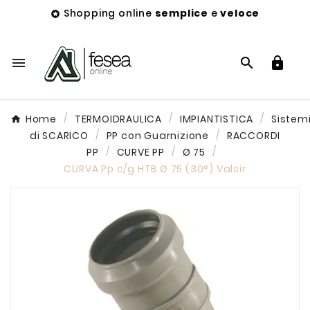
Shopping online
semplice
e
veloce




Home
TERMOIDRAULICA
IMPIANTISTICA
Sistem
di SCARICO
PP con Guarnizione
RACCORDI
PP
CURVE PP
Ø 75
CURVA Pp c/g HTB Ø 75 (30°) Valsir