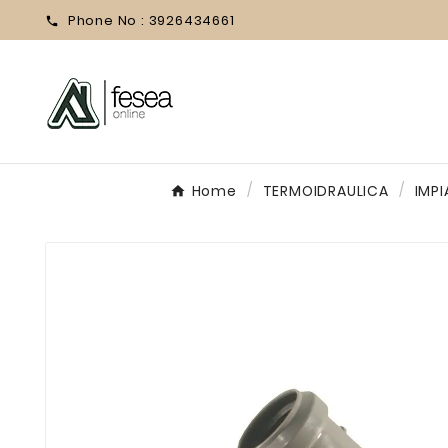
Phone No :
3926434661

Home
TERMOIDRAULICA
IMPI