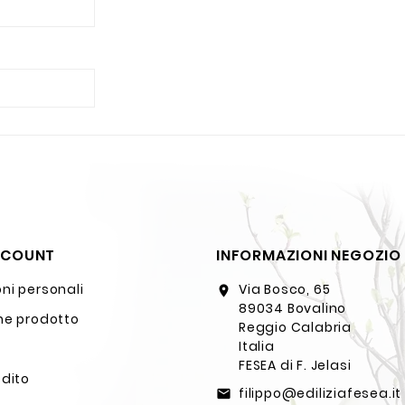
CCOUNT
INFORMAZIONI NEGOZIO
ni personali
Via Bosco, 65
location_on
89034 Bovalino
ne prodotto
Reggio Calabria
Italia
FESEA di F. Jelasi
edito
filippo@ediliziafesea.it
email