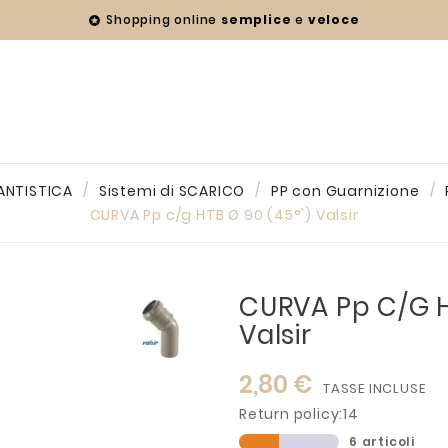
Shopping online
semplice
e
veloce

ANTISTICA
Sistemi di SCARICO
PP con Guarnizione
CURVA Pp c/g HTB Ø 90 (45°') Valsir
CURVA Pp C/g H
Valsir
2,80 €
TASSE INCLUSE
Return policy:14
6 articoli