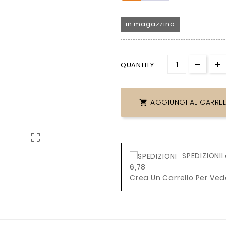
in magazzino
QUANTITY :
AGGIUNGI AL CARRE


SPEDIZIONI
L
6,78
Crea Un Carrello Per Ved