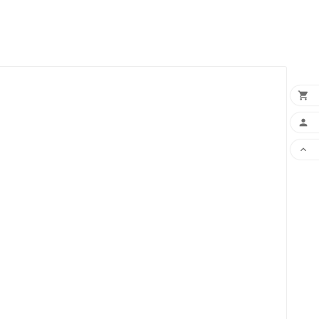


