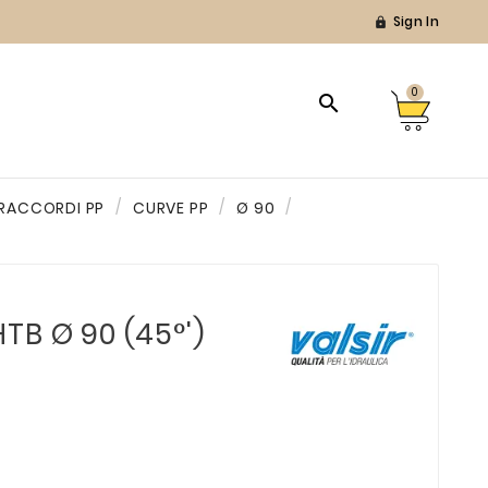
Sign In

0

RACCORDI PP
CURVE PP
Ø 90
TB Ø 90 (45°')