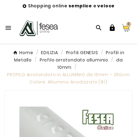
Shopping online
semplice
e
veloce

0



Home
EDILIZIA
Profili GENESIS
Profili in
Metallo
Profilo arrotondato alluminio
da
10mm
PROFILO Arrotondato in ALLUMINIO da 10mm – 250cm
Colore: Alluminio Anodizzato (81)