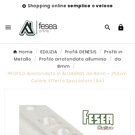
Shopping online
semplice
e
veloce




Home
EDILIZIA
Profili GENESIS
Profili in
Metallo
Profilo arrotondato alluminio
da
8mm
PROFILO Arrotondato in ALLUMINIO da 8mm – 250cm
Colore: Effetto Spazzolato (94)