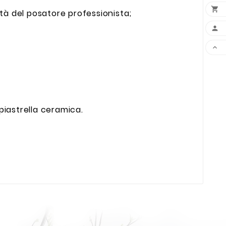

ità del posatore professionista;


 piastrella ceramica.