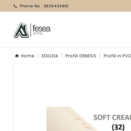
Phone No :
3926434661

Home
EDILIZIA
Profili GENESIS
Profili in PV