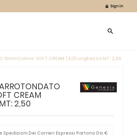
Sign In


O 10mmColore: SOFT CREAM (32)Lunghezza MT: 2,50
C ARROTONDATO
OFT CREAM
MT: 2,50
e Spedizioni Dei Corrieri Espressi Partono Da €