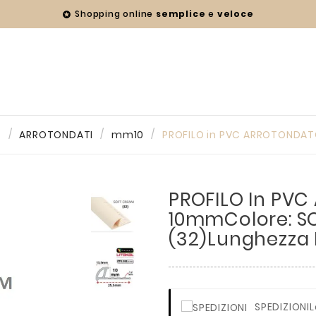
Shopping online
semplice
e
veloce

C
ARROTONDATI
mm10
PROFILO in PVC ARROTONDAT
PROFILO In PV
10mmColore: S
(32)Lunghezza 
SPEDIZIONI
L