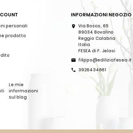
CCOUNT
INFORMAZIONI NEGOZIO
ni personali
Via Bosco, 65
location_on
89034 Bovalino
ne prodotto
Reggio Calabria
Italia
FESEA di F. Jelasi
edito
filippo@ediliziafesea.it
email
3926434661
call
Le mie
ti
informazioni
sul blog