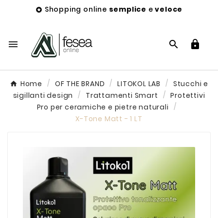
Shopping online
semplice
e
veloce




Home
OF THE BRAND
LITOKOL LAB
Stucchi e
sigillanti design
Trattamenti Smart
Protettivi
Pro per ceramiche e pietre naturali
X-Tone Matt - 1 LT