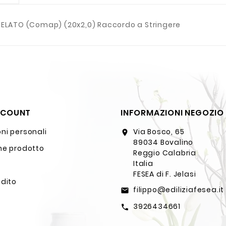
HELATO (Comap) (20x2,0) Raccordo a Stringere
CCOUNT
INFORMAZIONI NEGOZIO
ni personali
Via Bosco, 65
location_on
89034 Bovalino
ne prodotto
Reggio Calabria
Italia
FESEA di F. Jelasi
edito
filippo@ediliziafesea.it
email
3926434661
call