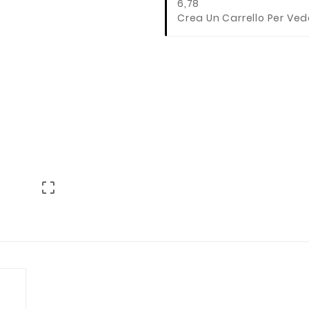
6,78
Crea Un Carrello Per Ved
