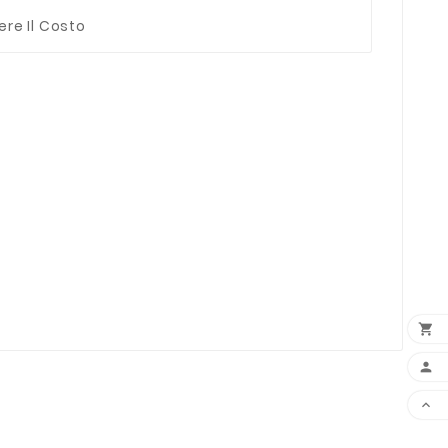
ere Il Costo


