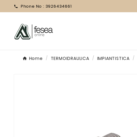
Phone No :
3926434661

Home
TERMOIDRAULICA
IMPIANTISTICA