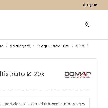
Sign In


IA
a Stringere
Scegli il DIAMETRO
Ø 20
tistrato Ø 20x
e Spedizioni Dei Corrieri Espressi Partono Da €