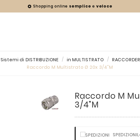
Shopping online
semplice
e
veloce

Sistemi di DISTRIBUZIONE
in MULTISTRATO
RACCORDER
Raccordo M Multistrato Ø 20x 3/4"M
Raccordo M Mul
3/4"M
SPEDIZIONI
L