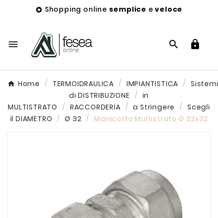
Shopping online
semplice
e
veloce




Home
TERMOIDRAULICA
IMPIANTISTICA
Sistem
di DISTRIBUZIONE
in
MULTISTRATO
RACCORDERIA
a Stringere
Scegli
il DIAMETRO
Ø 32
Manicotto Multistrato Ø 32x32