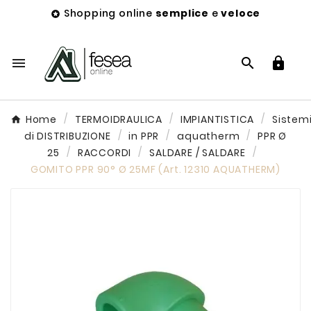
Shopping online
semplice
e
veloce




Home
TERMOIDRAULICA
IMPIANTISTICA
Sistem
di DISTRIBUZIONE
in PPR
aquatherm
PPR Ø
25
RACCORDI
SALDARE / SALDARE
GOMITO PPR 90° Ø 25MF (Art. 12310 AQUATHERM)