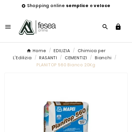
Shopping online
semplice
e
veloce




Home
EDILIZIA
Chimica per
L'Edilizia
RASANTI
CEMENTIZI
Bianchi
PLANITOP 560 Bianco 20Kg