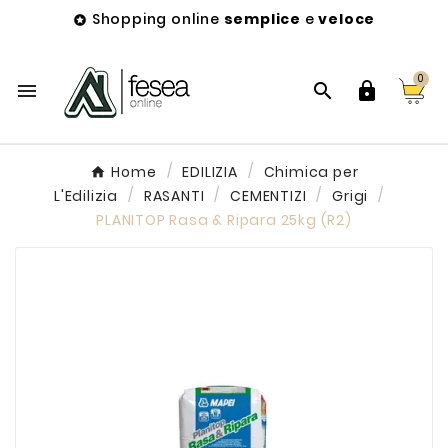
Shopping online
semplice
e
veloce

0



Home
EDILIZIA
Chimica per
L'Edilizia
RASANTI
CEMENTIZI
Grigi
PLANITOP Rasa & Ripara 25kg (R2)