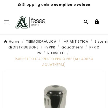
Shopping online
semplice
e
veloce




Home
TERMOIDRAULICA
IMPIANTISTICA
Sistem
di DISTRIBUZIONE
in PPR
aquatherm
PPR Ø
25
RUBINETTI
RUBINETTO D’ARRESTO PPR Ø 25F (Art.40860
AQUATHERM)