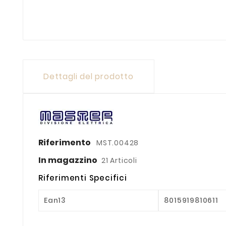
Dettagli del prodotto
Riferimento
MST.00428
In magazzino
21 Articoli
Riferimenti Specifici
Ean13
8015919810611