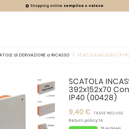
Shopping online
semplice
e
veloce

ATOLE di DERIVAZIONE a INCASSO
SCATOLA INCASSO (PT8)
SCATOLA INCAS
392x152x70 Co
IP40 (00428)
9,40 €
TASSE INCLUSE
Return policy:14
21 articoli