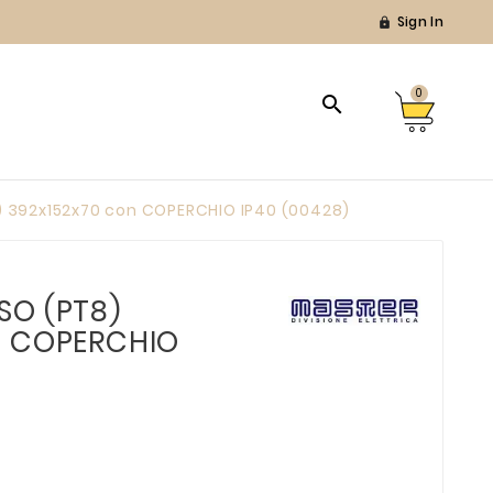
Sign In

0

 392x152x70 con COPERCHIO IP40 (00428)
SO (PT8)
n COPERCHIO