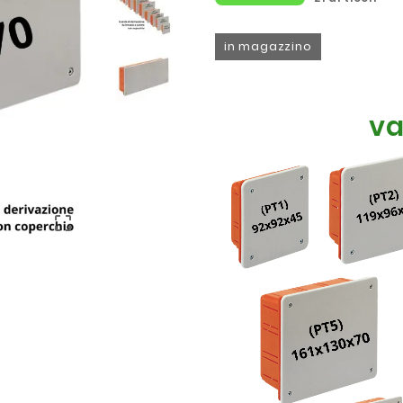
in magazzino
va
