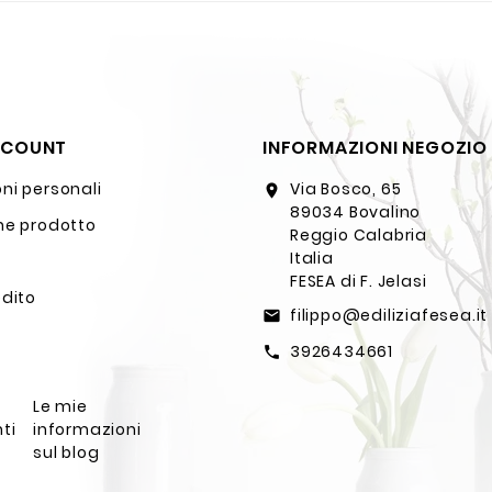
CCOUNT
INFORMAZIONI NEGOZIO
ni personali
Via Bosco, 65
location_on
89034 Bovalino
ne prodotto
Reggio Calabria
Italia
FESEA di F. Jelasi
edito
filippo@ediliziafesea.it
email
3926434661
call
Le mie
ti
informazioni
sul blog