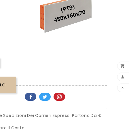


LLO

e Spedizioni Dei Corrieri Espressi Partono Da €
ere Il Costo