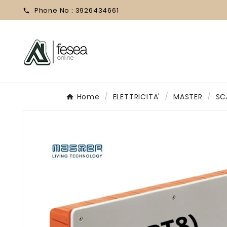
Phone No :
3926434661

Home
ELETTRICITA'
MASTER
SC