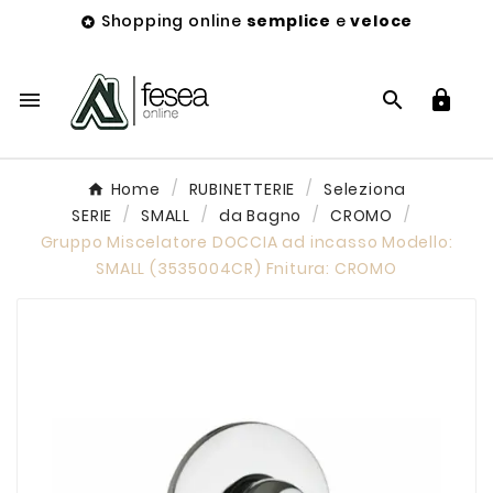
Shopping online
semplice
e
veloce




Home
RUBINETTERIE
Seleziona
SERIE
SMALL
da Bagno
CROMO
Gruppo Miscelatore DOCCIA ad incasso Modello:
SMALL (3535004CR) Fnitura: CROMO