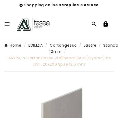
Shopping online
semplice
e
veloce




Home
EDILIZIA
Cartongesso
Lastre
Stand
13mm
LASTRA in CartonGesso Wallboard BA13 (Gyproc) da
cm: 120x200 Sp.re 12,5 mm