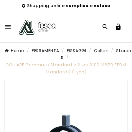
Shopping online
semplice
e
veloce




Home
FERRAMENTA
FISSAGGI
Collari
Stand
R
COLLARE Gommato Standard a 2 viti 3"00 M8/10 EPDM
Standard R (tyco)