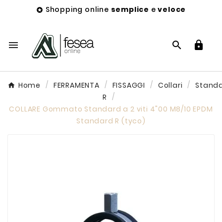
Shopping online
semplice
e
veloce




Home
FERRAMENTA
FISSAGGI
Collari
Stand
R
COLLARE Gommato Standard a 2 viti 4"00 M8/10 EPDM
Standard R (tyco)