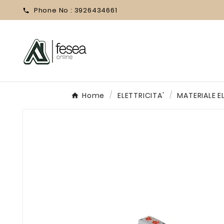
Phone No :
3926434661

Home
ELETTRICITA'
MATERIALE E