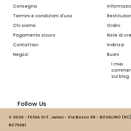
Consegna
Informazio
Termini e condizioni d'uso
Restituzio
Chi siamo
Ordini
Pagamento sicuro
Note di cr
Contattaci
Indirizzi
Negozi
Buoni
I miei
commen
sul blog
Follow Us
© 2026 - FESEA Di F. Jelasi - Via Bosco 65 - BOVALINO (RC
RC75381