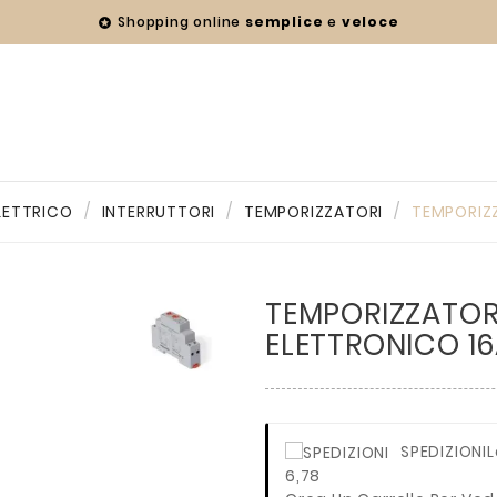
Shopping online
semplice
e
veloce

LETTRICO
INTERRUTTORI
TEMPORIZZATORI
TEMPORIZZ
TEMPORIZZATOR
ELETTRONICO 16
SPEDIZIONI
L
6,78