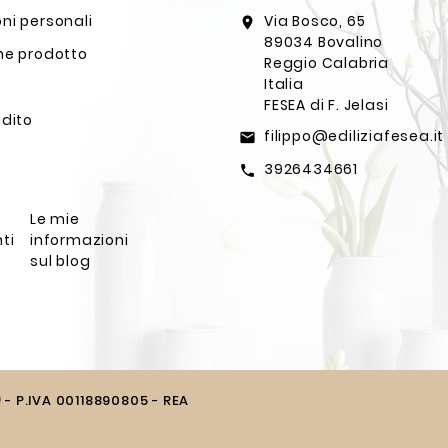
ni personali
Via Bosco, 65
location_on
89034 Bovalino
ne prodotto
Reggio Calabria
Italia
FESEA di F. Jelasi
edito
filippo@ediliziafesea.it
email
3926434661
call
Le mie
ti
informazioni
sul blog
) - P.IVA 00118890805 - REA