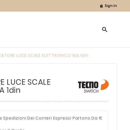
Sign In


ATORE LUCE SCALE ELETTRONICO 16A 1din
E LUCE SCALE
A 1din
e Spedizioni Dei Corrieri Espressi Partono Da €