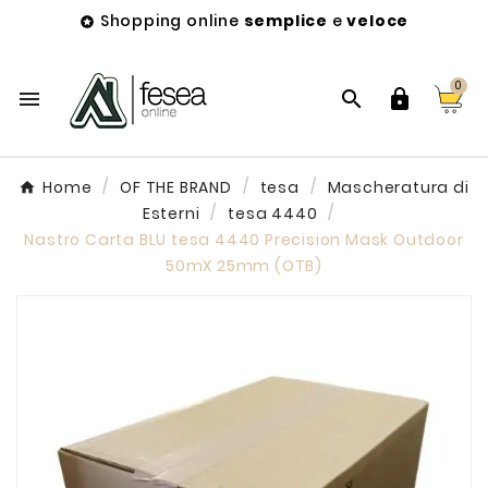
Shopping online
semplice
e
veloce

0



Home
OF THE BRAND
tesa
Mascheratura di
Esterni
tesa 4440
Nastro Carta BLU tesa 4440 Precision Mask Outdoor
50mX 25mm (OTB)