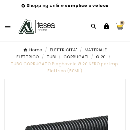
Shopping online
semplice
e
veloce

0



Home
ELETTRICITA'
MATERIALE
ELETTRICO
TUBI
CORRUGATI
Ø 20
TUBO CORRUGATO Pieghevole Ø 20 NERO per Imp.
Elettrico (50ML)