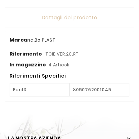
Dettagli del prodotto
Marca
na.Bo PLAST
Riferimento
TCIE.VER.20.RT
In magazzino
4 Articoli
Riferimenti Specifici
Ean13
8050762001045
LA NOSTRA AZIENDA
