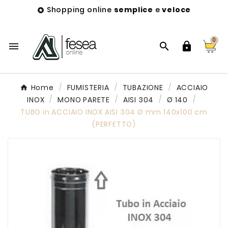
Shopping online
semplice
e
veloce

0



Home
FUMISTERIA
TUBAZIONE
ACCIAIO
INOX
MONO PARETE
AISI 304
Ø 140
TUBO in ACCIAIO INOX AISI 304 Ø mm 140x100 cm
(PERFETTO)