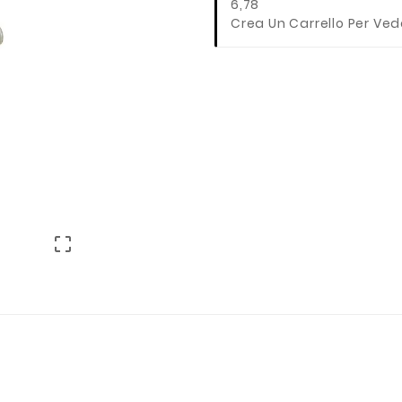
6,78
Crea Un Carrello Per Ved
