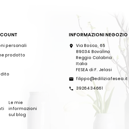
CCOUNT
INFORMAZIONI NEGOZIO
ni personali
Via Bosco, 65
location_on
89034 Bovalino
ne prodotto
Reggio Calabria
Italia
FESEA di F. Jelasi
edito
filippo@ediliziafesea.it
email
3926434661
call
Le mie
ti
informazioni
sul blog