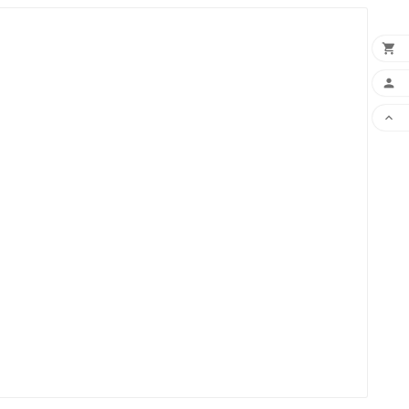


