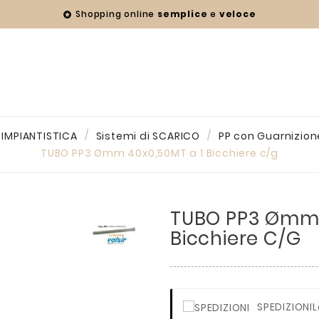
Shopping online
semplice
e
veloce

IMPIANTISTICA
Sistemi di SCARICO
PP con Guarnizion
TUBO PP3 Ømm 40x0,50MT a 1 Bicchiere c/g
TUBO PP3 Ømm 
Bicchiere C/g
SPEDIZIONI
L