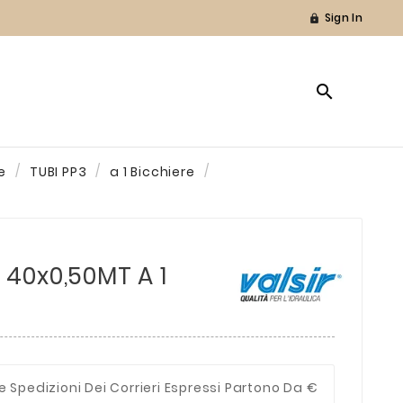
Sign In


e
TUBI PP3
a 1 Bicchiere
40x0,50MT A 1
e Spedizioni Dei Corrieri Espressi Partono Da €