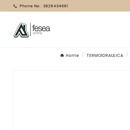
Phone No :
3926434661

Home
TERMOIDRAULICA