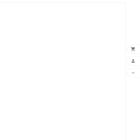


