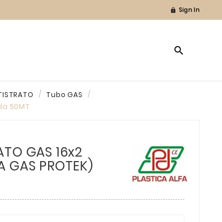
Sign In


TISTRATO
Tubo GAS
 da 50MT
ATO GAS 16x2
A GAS PROTEK)
T