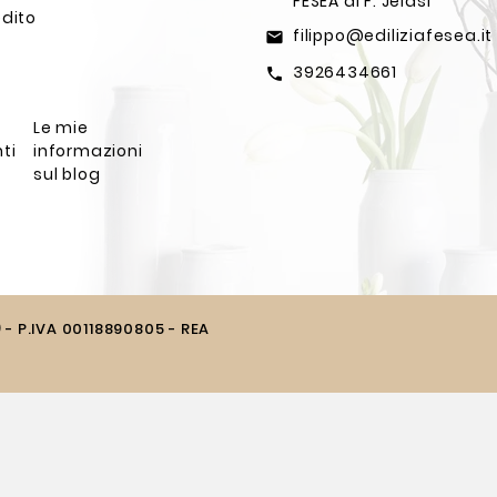
FESEA di F. Jelasi
edito
filippo@ediliziafesea.it
email
3926434661
call
Le mie
ti
informazioni
sul blog
) - P.IVA 00118890805 - REA