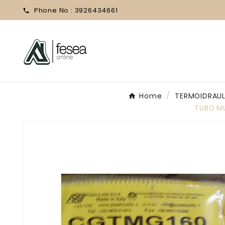
Phone No :
3926434661

Home
TERMOIDRAUL
TUBO MU