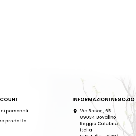
CCOUNT
INFORMAZIONI NEGOZIO
ni personali
Via Bosco, 65
location_on
89034 Bovalino
ne prodotto
Reggio Calabria
Italia