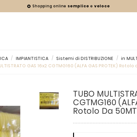
Shopping online
semplice
e
veloce

ICA
IMPIANTISTICA
Sistemi di DISTRIBUZIONE
in MUL
LTISTRATO GAS 16x2 CGTMG160 (ALFA GAS PROTEK) Rotolo
TUBO MULTISTR
CGTMG160 (ALF
Rotolo Da 50M