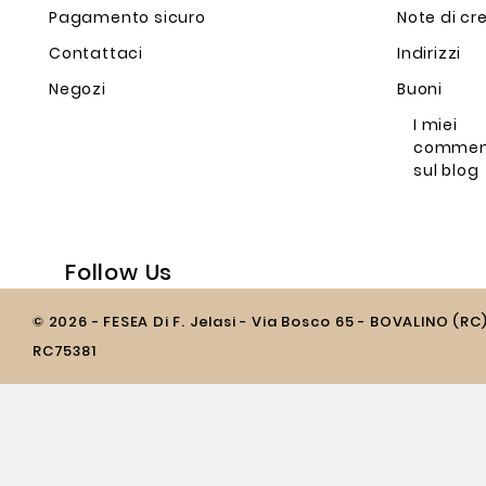
Pagamento sicuro
Note di cr
Contattaci
Indirizzi
Negozi
Buoni
I miei
commen
sul blog
Follow Us
© 2026 - FESEA Di F. Jelasi - Via Bosco 65 - BOVALINO (RC
RC75381