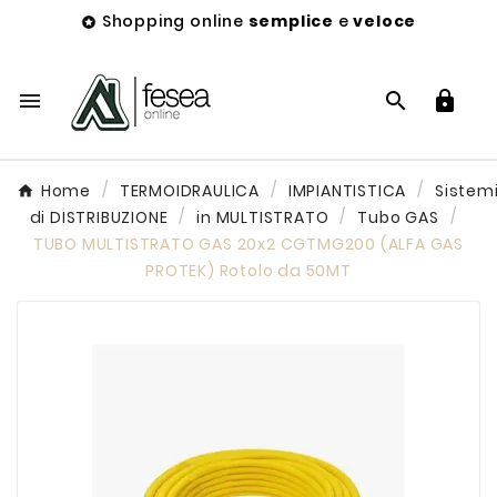
Shopping online
semplice
e
veloce




Home
TERMOIDRAULICA
IMPIANTISTICA
Sistem
di DISTRIBUZIONE
in MULTISTRATO
Tubo GAS
TUBO MULTISTRATO GAS 20x2 CGTMG200 (ALFA GAS
PROTEK) Rotolo da 50MT