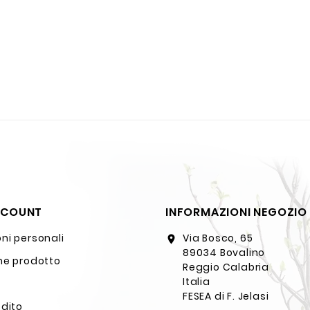
CCOUNT
INFORMAZIONI NEGOZIO
ni personali
Via Bosco, 65
location_on
89034 Bovalino
ne prodotto
Reggio Calabria
Italia
FESEA di F. Jelasi
edito