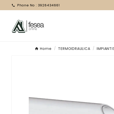
Phone No :
3926434661

Home
TERMOIDRAULICA
IMPIANTI