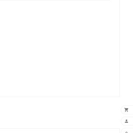


