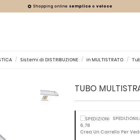
Shopping online
semplice
e
veloce

STICA
Sistemi di DISTRIBUZIONE
in MULTISTRATO
Tu
TUBO MULTISTRA
SPEDIZIONI
L
6,78
Crea Un Carrello Per Ved