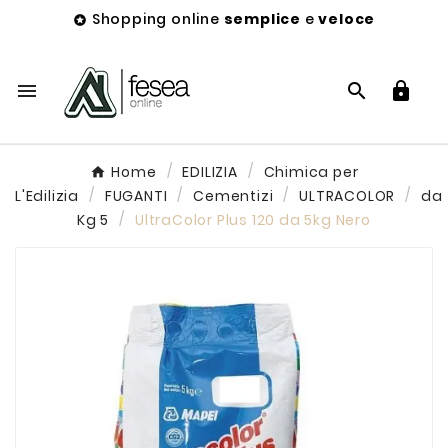
Shopping online
semplice
e
veloce




Home
EDILIZIA
Chimica per
L'Edilizia
FUGANTI
Cementizi
ULTRACOLOR
da
Kg 5
UltraColor Plus 120 da 5kg Nero