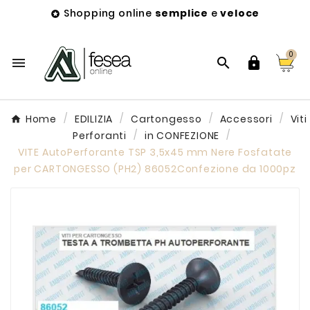
Shopping online
semplice
e
veloce

0



Home
EDILIZIA
Cartongesso
Accessori
Viti
Perforanti
in CONFEZIONE
VITE AutoPerforante TSP 3,5x45 mm Nere Fosfatate
per CARTONGESSO (PH2) 86052Confezione da 1000pz