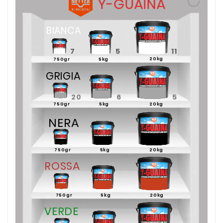
Y-GUAINA
BIANCA
7
5
11
20kg
750gr
5kg
GRIGIA
20
6
5
750gr
5kg
20kg
NERA
5
5
10
750gr
5kg
20kg
ROSSA
750gr
5kg
20kg
VERDE