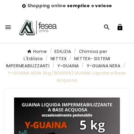
Shopping online
semplice
e
veloce




Home
EDILIZIA
Chimica per
L'Edilizia
NETTEX
NETTEX- SISTEMI
IMPERMEABILIZZANTI
Y-GUAINA
Y-GUAINA NERA
Y-GUAINA NERA 5kg (800059) GUAINA Liquida a Base
Acquosa