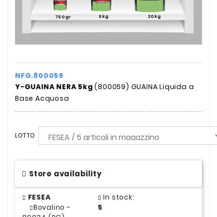
5kg
20kg
750gr
NFG.800059
Y-GUAINA NERA 5kg
(800059) GUAINA Liquida a
Base Acquosa
LOTTO
Store availability
FESEA
In stock:
Bovalino -
5