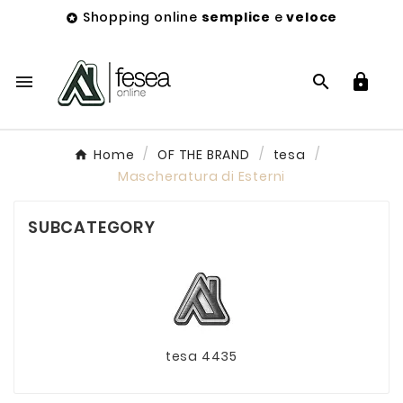
Shopping online
semplice
e
veloce




Home
OF THE BRAND
tesa
Mascheratura di Esterni
SUBCATEGORY
tesa 4435