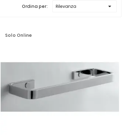

Ordina per:
Rilevanza
Solo Online