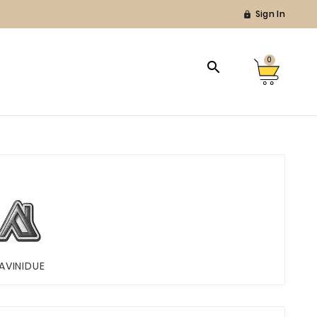
Sign In

0

AVINIDUE