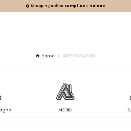
Shopping online
semplice
e
veloce

Home
ARREDO BAGNO
Bagno
MOBILI
S