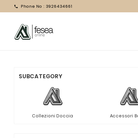
Phone No :
3926434661

SUBCATEGORY
Collezioni Doccia
Accessori 