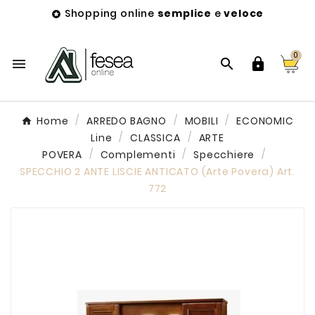
Shopping online
semplice
e
veloce

0



Home
ARREDO BAGNO
MOBILI
ECONOMIC
Line
CLASSICA
ARTE
POVERA
Complementi
Specchiere
SPECCHIO 2 ANTE LISCIE ANTICATO (Arte Povera) Art.
772