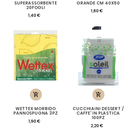
SUPERASSORBENTE
GRANDE CM 40X50
20FOGLI
1,60 €
1,40 €


WETTEX MORBIDO
CUCCHIAINI DESSERT /
PANNOSPUGNA 3PZ
CAFFE' IN PLASTICA
100PZ
1,90 €
2,20 €