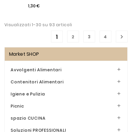
1,30 €
Visualizzati 1-30 su 93 articoli
1

2
3
4
Market SHOP
Avvolgenti Alimentari

Contenitori Alimentari

Igiene e Pulizia

Picnic

spazio CUCINA

Soluzioni PROFESSIONALI
