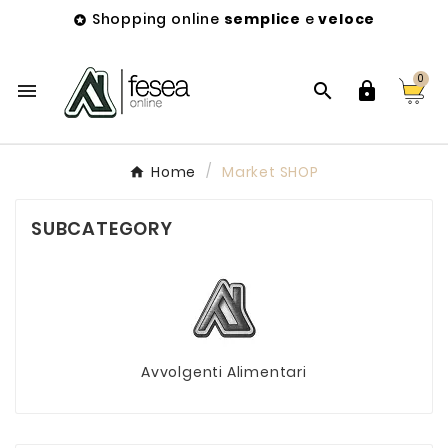
Shopping online
semplice
e
veloce

0



Home
Market SHOP
SUBCATEGORY
Avvolgenti Alimentari