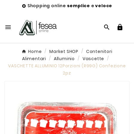
Shopping online
semplice
e
veloce




Home
Market SHOP
Contenitori
Alimentari
Alluminio
Vascette
VASCHETTE ALLUMINIO 12Porzioni (R99G) Confezione
2pz