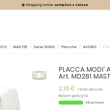
Shopping online
semplice
e
veloce

RICO
MASTER
Serie 16000
Placche
AVORIO
PLA
PLACCA MODI' 
Art. MD281 MAS
2,10 €
TASSE INCLUSE
Return policy:14
30 articoli