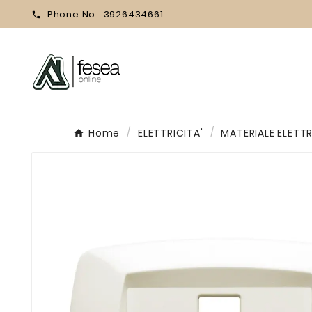
Phone No :
3926434661

Home
ELETTRICITA'
MATERIALE ELETT