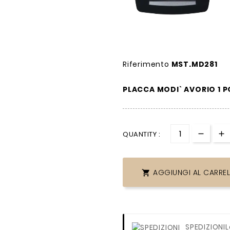
Riferimento
MST.MD281
PLACCA MODI` AVORIO 1 P
QUANTITY :
AGGIUNGI AL CARRE

SPEDIZIONI
L