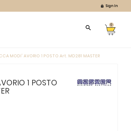
Sign In

0

CCA MODI' AVORIO 1 POSTO Art. MD281 MASTER
AVORIO 1 POSTO
TER