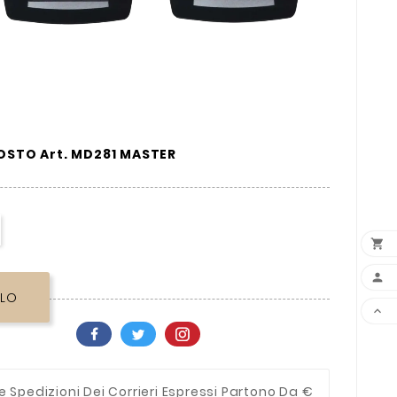
OSTO Art. MD281 MASTER


LLO

e Spedizioni Dei Corrieri Espressi Partono Da €