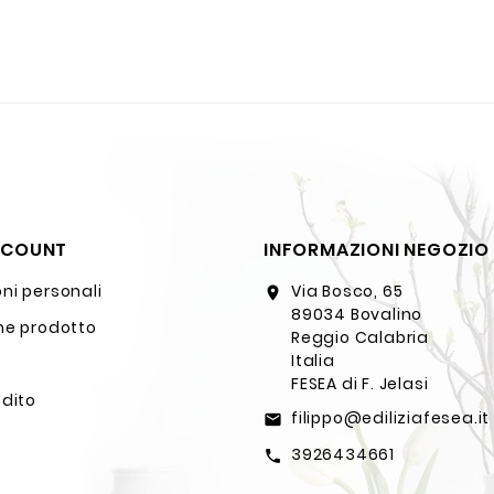
CCOUNT
INFORMAZIONI NEGOZIO
ni personali
Via Bosco, 65
location_on
89034 Bovalino
ne prodotto
Reggio Calabria
Italia
FESEA di F. Jelasi
edito
filippo@ediliziafesea.it
email
3926434661
call