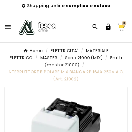
Shopping online
semplice
e
veloce

0



Home
ELETTRICITA'
MATERIALE
ELETTRICO
MASTER
Serie 21000 (MIX)
Frutti
(master 21000)
INTERRUTTORE BIPOLARE MIX BIANCA 2P 16AX 250V A.C.
(Art. 21002)