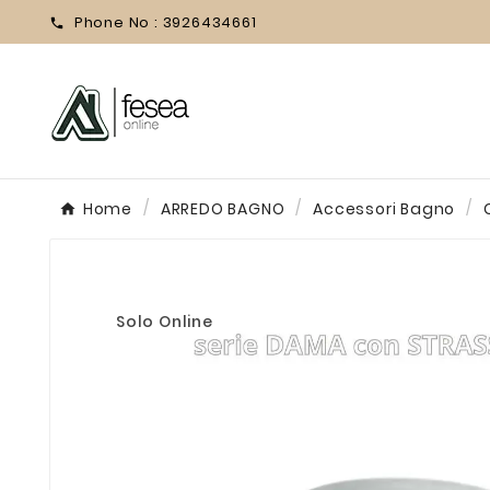
Phone No :
3926434661

Home
ARREDO BAGNO
Accessori Bagno
Solo Online