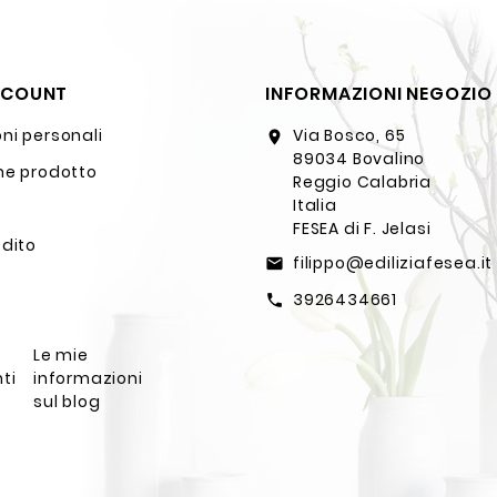
CCOUNT
INFORMAZIONI NEGOZIO
ni personali
Via Bosco, 65
location_on
89034 Bovalino
ne prodotto
Reggio Calabria
Italia
FESEA di F. Jelasi
edito
filippo@ediliziafesea.it
email
3926434661
call
Le mie
ti
informazioni
sul blog