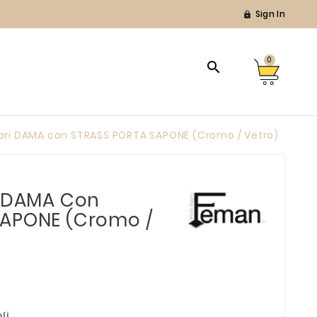
Sign In

0

ori DAMA con STRASS PORTA SAPONE (Cromo / Vetro)
i DAMA Con
SAPONE (Cromo /
li