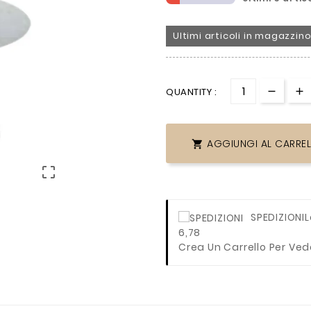
Ultimi articoli in magazzin
QUANTITY :
AGGIUNGI AL CARRE


SPEDIZIONI
L
6,78
Crea Un Carrello Per Ved