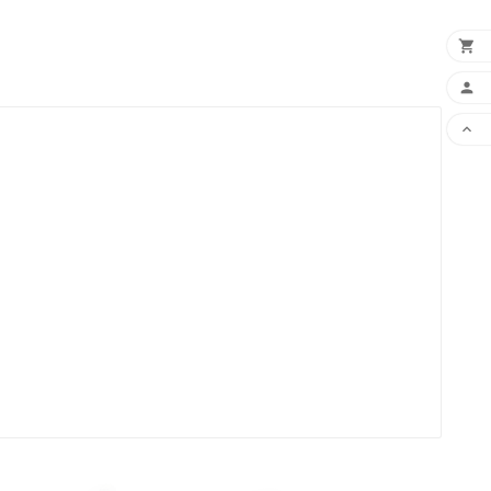


