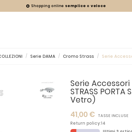
Shopping online
semplice
e
veloce

COLLEZIONI
Serie DAMA
Cromo Strass
Serie Access
Serie Accessor
STRASS PORTA 
Vetro)
41,00 €
TASSE INCLUSE
Return policy:14
Ultimi 3 artico