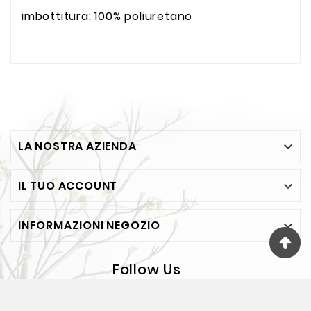
imbottitura: 100% poliuretano
LA NOSTRA AZIENDA

IL TUO ACCOUNT

INFORMAZIONI NEGOZIO

Follow Us
© 2026 - FESEA Di F. Jelasi - Via Bosco 65 - BOVALINO