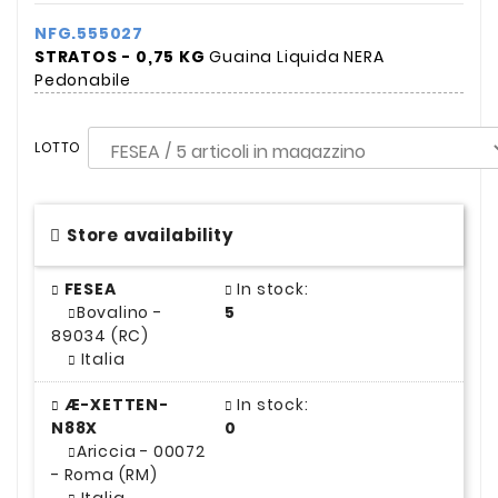
NFG.555027
STRATOS - 0,75 KG
Guaina Liquida NERA
Pedonabile
LOTTO
Store availability
FESEA
In stock:
Bovalino -
5
89034 (RC)
Italia
Æ-XETTEN-
In stock:
N88X
0
Ariccia - 00072
- Roma (RM)
Italia