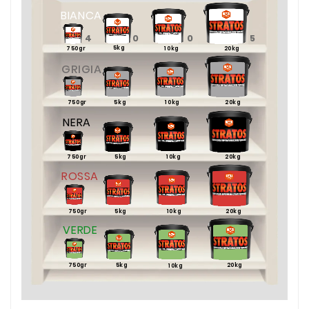
BIANCA
4
0
0
5
5kg
750gr
10kg
20kg
GRIGIA
0
10
0
10
750gr
5kg
10kg
20kg
NERA
750gr
5kg
10kg
20kg
ROSSA
750gr
5kg
10kg
20kg
VERDE
750gr
5kg
20kg
10kg