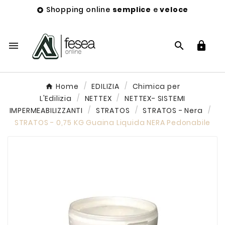
Shopping online
semplice
e
veloce




Home
EDILIZIA
Chimica per
L'Edilizia
NETTEX
NETTEX- SISTEMI
IMPERMEABILIZZANTI
STRATOS
STRATOS - Nera
STRATOS - 0,75 KG Guaina Liquida NERA Pedonabile