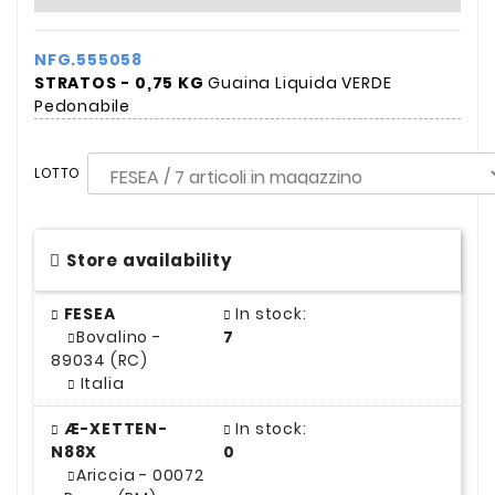
NFG.555058
STRATOS - 0,75 KG
Guaina Liquida VERDE
Pedonabile
LOTTO
Store availability
FESEA
In stock:
Bovalino -
7
89034 (RC)
Italia
Æ-XETTEN-
In stock:
N88X
0
Ariccia - 00072