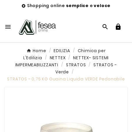
Shopping online
semplice
e
veloce




Home
EDILIZIA
Chimica per
L'Edilizia
NETTEX
NETTEX- SISTEMI
IMPERMEABILIZZANTI
STRATOS
STRATOS -
Verde
STRATOS - 0,75 KG Guaina Liquida VERDE Pedonabile