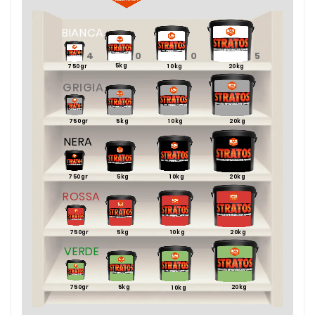
BIANCA
4
0
0
5
5kg
750gr
10kg
20kg
GRIGIA
0
10
0
10
750gr
5kg
10kg
20kg
NERA
750gr
5kg
10kg
20kg
ROSSA
750gr
5kg
10kg
20kg
VERDE
750gr
5kg
20kg
10kg