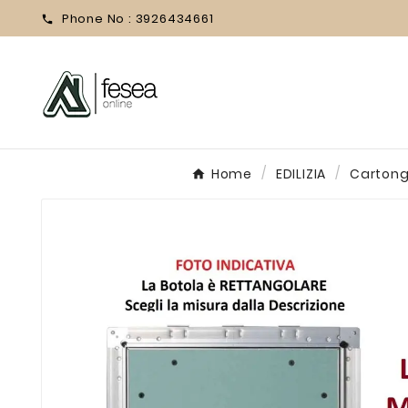
Phone No :
3926434661

Home
EDILIZIA
Carton