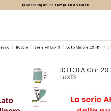
Shopping online
semplice
e
veloce

gesso
Botole
Serie AK Lux13
Lato Minore 20 -K-
B
BOTOLA Cm 20 X
Lux13
La serie A
dalla n