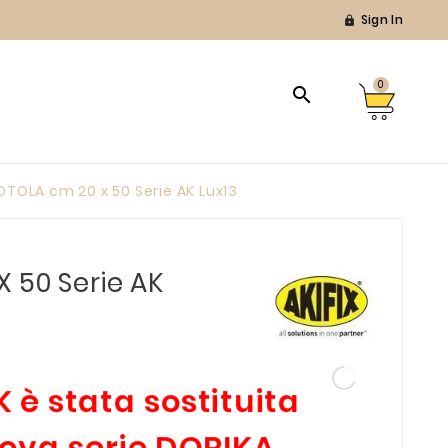
Sign In

0

OTOLA cm 20 x 50 Serie AK Lux13
 50 Serie AK
K è stata sostituita
uova serie DORIKA