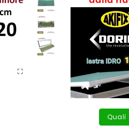

Quali 