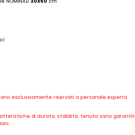
lle NOMINALI
30x50
cm
ci
o sono esclusivamente riservati a personale esperto.
atteristiche di durata, stabilità, tenuta sono garanti
ioni.