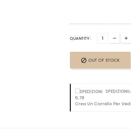
QUANTITY :

OUT OF STOCK
SPEDIZIONI
L
6,78
Crea Un Carrello Per Ved