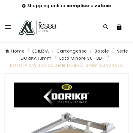
Shopping online
semplice
e
veloce




Home
EDILIZIA
Cartongesso
Botole
Serie
DORIKA 13mm
Lato Minore 30 -BD-
BOTOLA cm 30 x 30 Serie DORIKA 13mm QUADRATA